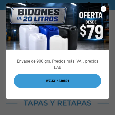
** CATALOGO INDUSTRIAL***
Envíanos un WhatsApp
Envase de 900 grs. Precios más IVA, . precios
LAB
WZ 3314230801
TAPAS Y RETAPAS