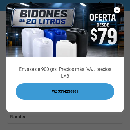
** CATALOGO INDUSTRIAL***
Comunícate con
Envase de 900 grs. Precios más IVA, . precios
Nosotros
LAB
WZ 3314230801
Comunícate con nosotros.
Nombre