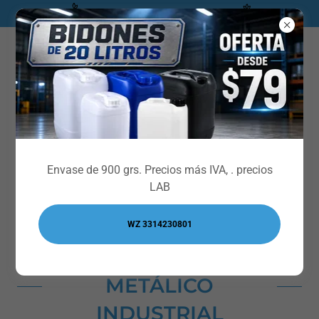
** CATALOGO INDUSTRIAL***
Envíanos un WhatsApp
Envase de 900 grs. Precios más IVA, . precios
LAB
WZ 3314230801
METÁLICO
INDUSTRIAL