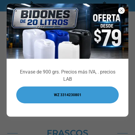
** CATALOGO INDUSTRIAL***
Envase de 900 grs. Precios más IVA, . precios
LAB
Envíanos un WhatsApp
WZ 3314230801
FRASCOS