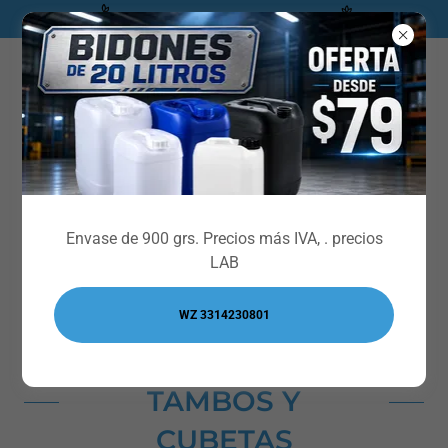
** CATALOGO INDUSTRIAL***
Envíanos un WhatsApp
Envase de 900 grs. Precios más IVA, . precios
LAB
WZ 3314230801
TAMBOS Y
CUBETAS