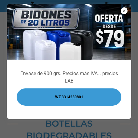
** CATALOGO INDUSTRIAL***
Envíanos un WhatsApp
Envase de 900 grs. Precios más IVA, . precios
LAB
WZ 3314230801
BOTELLAS
BIODEGRADABLES